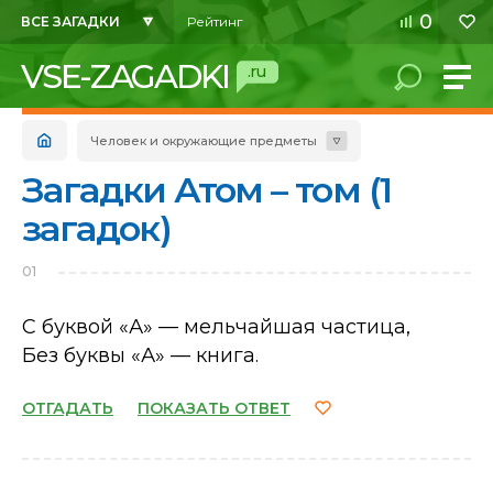
0
ВСЕ ЗАГАДКИ
Рейтинг
VSE-ZAGADKI
.ru
Человек и окружающие предметы
Загадки Атом – том (1
загадок)
01
С буквой «А» — мельчайшая частица,
Без буквы «А» — книга.
ОТГАДАТЬ
ПОКАЗАТЬ ОТВЕТ