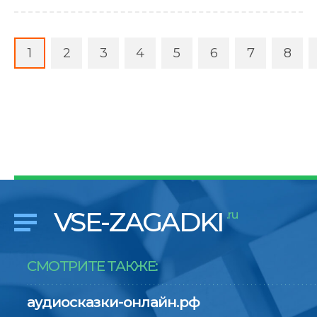
1
2
3
4
5
6
7
8
VSE-ZAGADKI
.ru
СМОТРИТЕ ТАКЖЕ:
аудиосказки-онлайн.рф