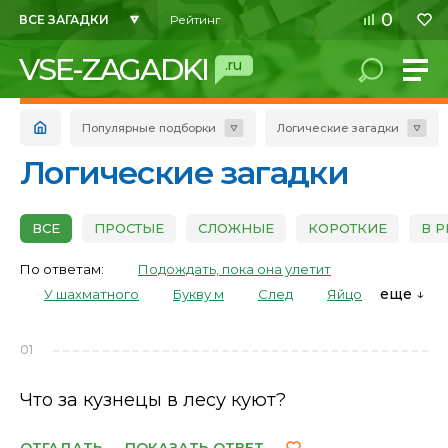
0
ВСЕ ЗАГАДКИ
Рейтинг
VSE-ZAGADKI
.ru
Популярные подборки
Логические загадки
Логические загадки
ВСЕ
ПРОСТЫЕ
СЛОЖНЫЕ
КОРОТКИЕ
В 
По ответам:
Подождать, пока она улетит
еще
У шахматного
Букву м
След
Яйцо
01
Что за кузнецы в лесу куют?