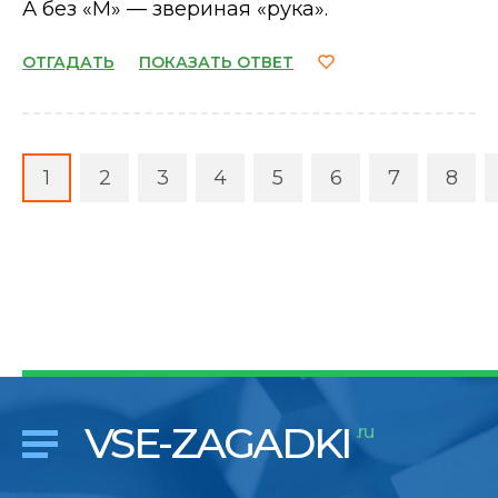
А без «М» — звериная «рука».
ОТГАДАТЬ
ПОКАЗАТЬ ОТВЕТ
1
2
3
4
5
6
7
8
VSE-ZAGADKI
.ru