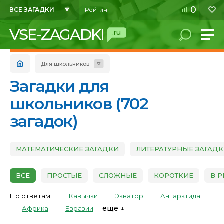
0
ВСЕ ЗАГАДКИ
Рейтинг
VSE-ZAGADKI
.ru
Для школьников
Загадки для
школьников (702
загадок)
МАТЕМАТИЧЕСКИЕ ЗАГАДКИ
ЛИТЕРАТУРНЫЕ ЗАГАД
ВСЕ
ПРОСТЫЕ
СЛОЖНЫЕ
КОРОТКИЕ
В 
По ответам:
Кавычки
Экватор
Антарктида
еще
Африка
Евразии