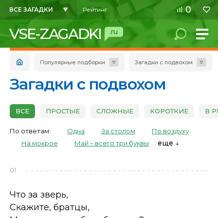
0
ВСЕ ЗАГАДКИ
Рейтинг
VSE-ZAGADKI
.ru
Популярные подборки
Загадки с подвохом
Загадки с подвохом
ВСЕ
ПРОСТЫЕ
СЛОЖНЫЕ
КОРОТКИЕ
В 
По ответам:
Одна
За столом
По воздуху
еще
На мокрое
Май – всего три буквы
01
Что за зверь,
Скажите, братцы,