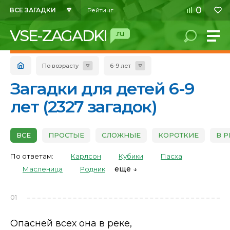
0
ВСЕ ЗАГАДКИ
Рейтинг
VSE-ZAGADKI
.ru
По возрасту
6-9 лет
Загадки для детей 6-9
лет (2327 загадок)
ВСЕ
ПРОСТЫЕ
СЛОЖНЫЕ
КОРОТКИЕ
В 
По ответам:
Карлсон
Кубики
Пасха
еще
Масленица
Родник
01
Опасней всех она в реке,