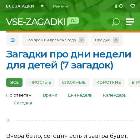
0
ВСЕ ЗАГАДКИ
Рейтинг
VSE-ZAGADKI
.ru
Про время и времена года
Про дни
Загадки про дни недели
для детей (7 загадок)
ВСЕ
ПРОСТЫЕ
СЛОЖНЫЕ
КОРОТКИЕ
В 
По ответам:
Время
Дни недели
Календарь
Сегодня
01
Вчера было, сегодня есть и завтра будет.