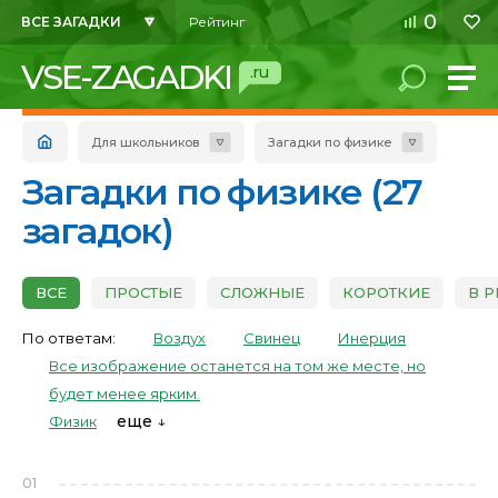
0
ВСЕ ЗАГАДКИ
Рейтинг
VSE-ZAGADKI
.ru
Для школьников
Загадки по физике
Загадки по физике (27
загадок)
ВСЕ
ПРОСТЫЕ
СЛОЖНЫЕ
КОРОТКИЕ
В 
По ответам:
Воздух
Свинец
Инерция
Все изображение останется на том же месте, но
будет менее ярким.
еще
Физик
01