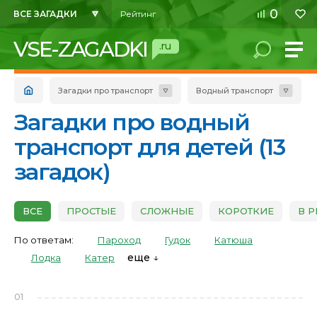
0
ВСЕ ЗАГАДКИ
Рейтинг
VSE-ZAGADKI
.ru
Загадки про транспорт
Водный транспорт
Загадки про водный
транспорт для детей (13
загадок)
ВСЕ
ПРОСТЫЕ
СЛОЖНЫЕ
КОРОТКИЕ
В 
По ответам:
Пароход
Гудок
Катюша
еще
Лодка
Катер
01