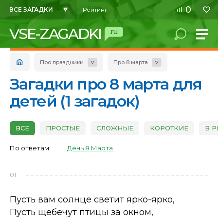
0
ВСЕ ЗАГАДКИ
Рейтинг
VSE-ZAGADKI
.ru
Про праздники
Про 8 марта
Загадки про 8 марта для
детей (1 загадок)
ВСЕ
ПРОСТЫЕ
СЛОЖНЫЕ
КОРОТКИЕ
В 
По ответам:
День 8 Марта
01
Пусть вам солнце светит ярко-ярко,
Пусть щебечут птицы за окном,