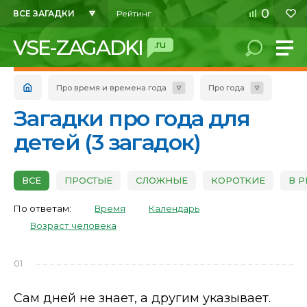
0
ВСЕ ЗАГАДКИ
Рейтинг
VSE-ZAGADKI
.ru
Про время и времена года
Про года
Загадки про года для
детей (3 загадок)
ВСЕ
ПРОСТЫЕ
СЛОЖНЫЕ
КОРОТКИЕ
В 
По ответам:
Время
Календарь
Возраст человека
01
Сам дней не знает, а другим указывает.