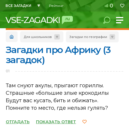
0
ВСЕ ЗАГАДКИ
Рейтинг
VSE-ZAGADKI
.ru
Для школьников
Загадки по географии
Загадки про Африку (3
загадок)
01
Там снуют акулы, прыгают гориллы.
Страшные «большие злые крокодилы
Будут вас кусать, бить и обижать».
Помните то место, где нельзя гулять?
ОТГАДАТЬ
ПОКАЗАТЬ ОТВЕТ