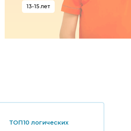
13-15 лет
ТОП10 логических
Т