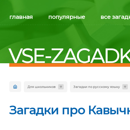
главная
популярные
все загад
VSE-ZAGADK
Для школьников
Загадки по русскому языку
Загадки про Кавычк