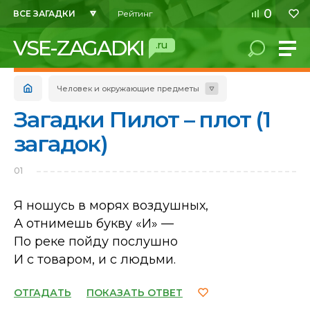
0
ВСЕ ЗАГАДКИ
Рейтинг
VSE-ZAGADKI
.ru
Человек и окружающие предметы
Загадки Пилот – плот (1
загадок)
01
Я ношусь в морях воздушных,
А отнимешь букву «И» —
По реке пойду послушно
И с товаром, и с людьми.
ОТГАДАТЬ
ПОКАЗАТЬ ОТВЕТ