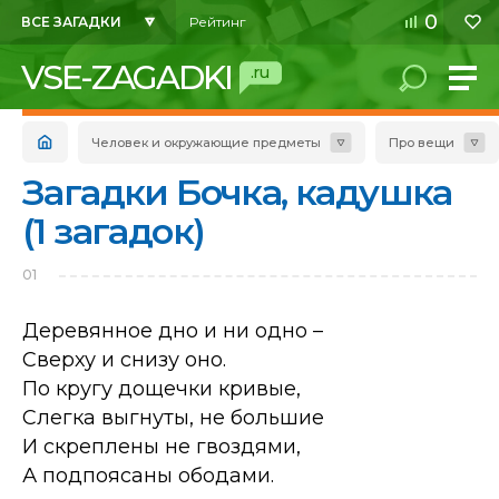
0
ВСЕ ЗАГАДКИ
Рейтинг
VSE-ZAGADKI
.ru
Человек и окружающие предметы
Про вещи
Загадки Бочка, кадушка
(1 загадок)
01
Деревянное дно и ни одно –
Сверху и снизу оно.
По кругу дощечки кривые,
Слегка выгнуты, не большие
И скреплены не гвоздями,
А подпоясаны ободами.