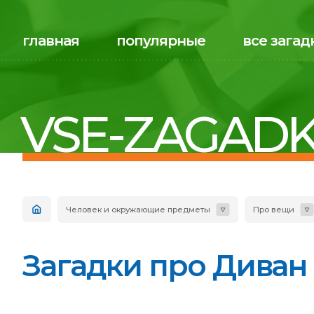
главная
популярные
все загад
VSE-ZAGADK
Человек и окружающие предметы
Про вещи
Загадки про Диван 