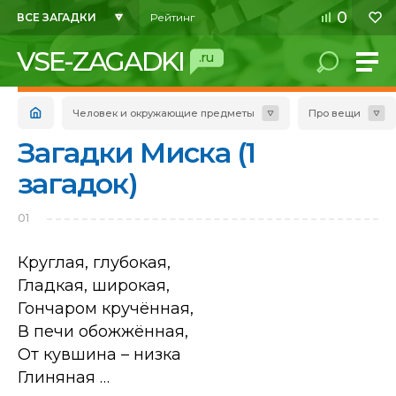
0
ВСЕ ЗАГАДКИ
Рейтинг
VSE-ZAGADKI
.ru
Человек и окружающие предметы
Про вещи
Загадки Миска (1
загадок)
01
Круглая, глубокая,
Гладкая, широкая,
Гончаром кручённая,
В печи обожжённая,
От кувшина – низка
Глиняная …