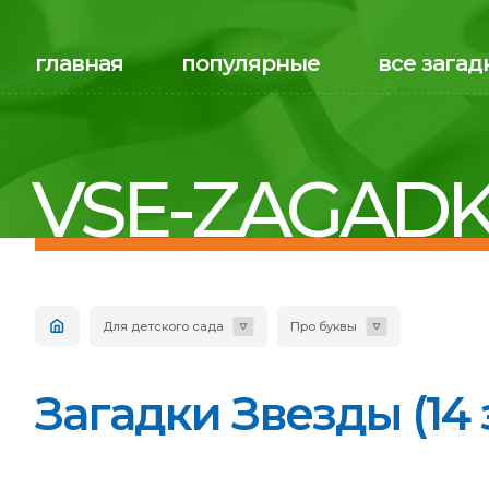
главная
популярные
все загад
VSE-ZAGADK
Для детского сада
Про буквы
Загадки Звезды (14 