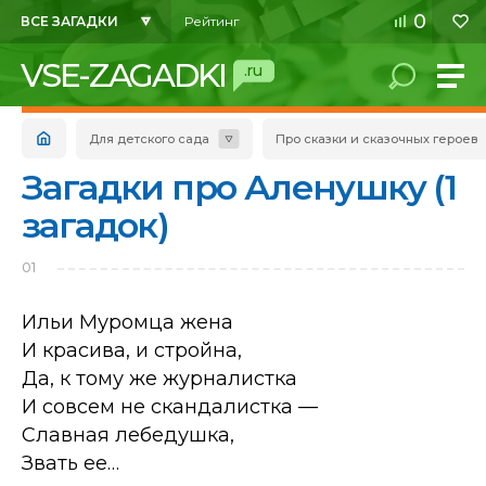
0
ВСЕ ЗАГАДКИ
Рейтинг
VSE-ZAGADKI
.ru
Для детского сада
Про сказки и сказочных героев
Загадки про Аленушку (1
загадок)
01
Ильи Муромца жена
И красива, и стройна,
Да, к тому же журналистка
И совсем не скандалистка —
Славная лебедушка,
Звать ее…