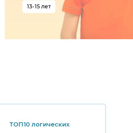
13-15 лет
ТОП10 логических
Т