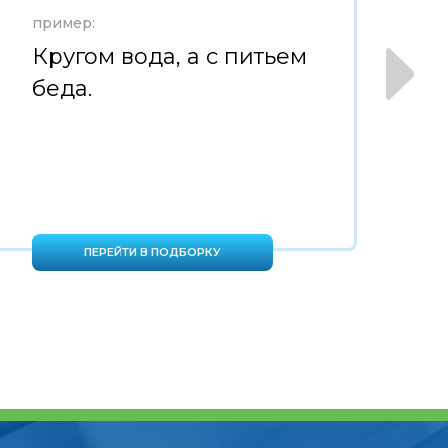
пример:
пр
Кругом вода, а с питьем
М
беда.
н
ПЕРЕЙТИ В ПОДБОРКУ