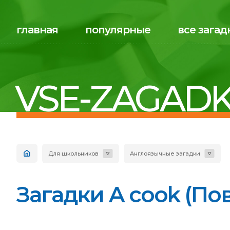
главная
популярные
все загад
VSE-ZAGADK
Для школьников
Англоязычные загадки
Загадки A cook (Пов