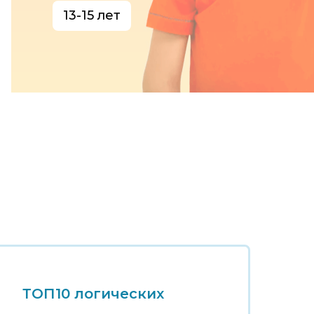
13-15 лет
ТОП10 логических
Т