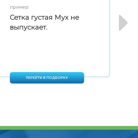
пример:
пр
Сетка густая Мух не
С
выпускает.
н
в
ПЕРЕЙТИ В ПОДБОРКУ