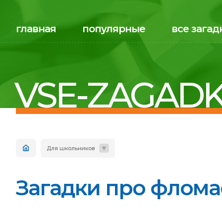
главная
популярные
все загад
VSE-ZAGADK
Для школьников
Загадки про фломас