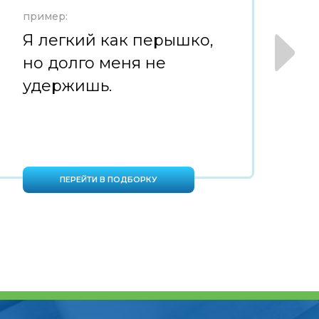
пример:
пр
Я легкий как перышко,
Н
но долго меня не
л
удержишь.
з
ПЕРЕЙТИ В ПОДБОРКУ