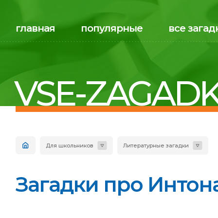
главная
популярные
все загад
VSE-ZAGADK
Для школьников
Литературные загадки
Загадки про Интона