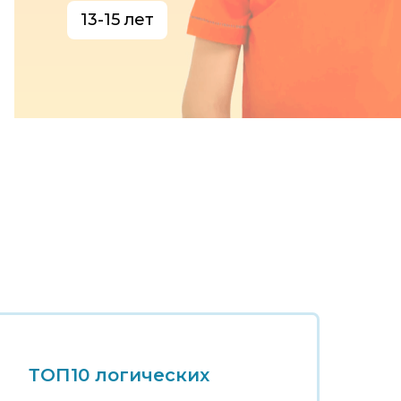
13-15 лет
ТОП10 логических
Т