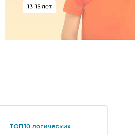
13-15 лет
ТОП10 логических
Т