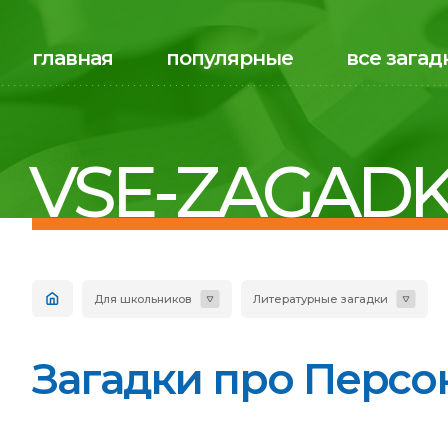
главная
популярные
все загад
VSE-ZAGADK
Для школьников
Литературные загадки
Загадки про Персон