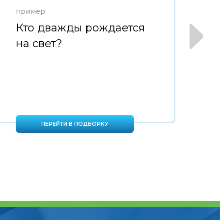
пример:
пр
Кто дважды рождается
М
на свет?
н
ПЕРЕЙТИ В ПОДБОРКУ