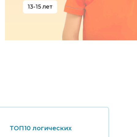
13-15 лет
ТОП10 логических
Т