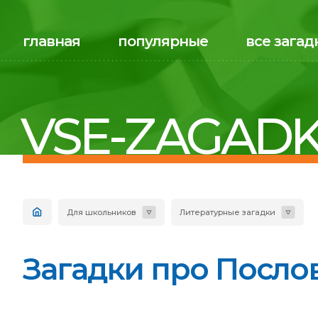
главная
популярные
все загад
VSE-ZAGADK
Для школьников
Литературные загадки
Загадки про Послов