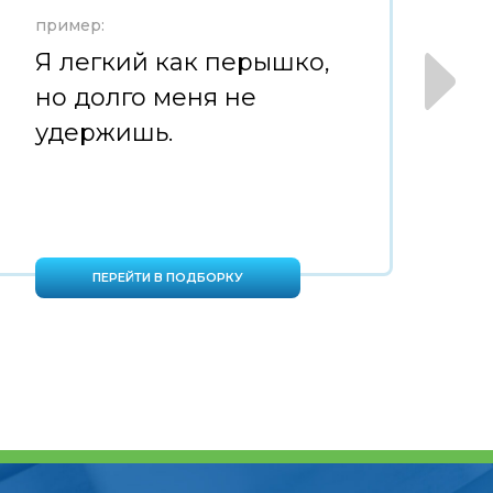
пример:
пр
Я легкий как перышко,
С
но долго меня не
н
удержишь.
в
ПЕРЕЙТИ В ПОДБОРКУ