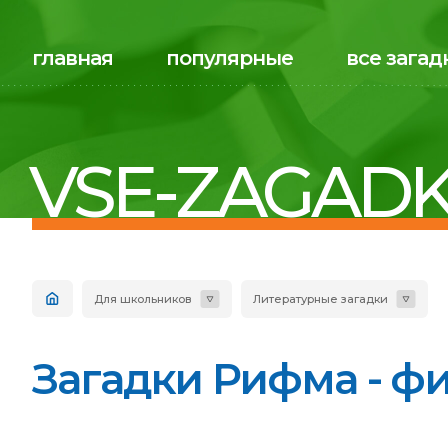
главная
популярные
все загад
VSE-ZAGADK
Для школьников
Литературные загадки
Загадки Рифма - фи