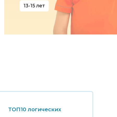
13-15 лет
ТОП10 логических
Т