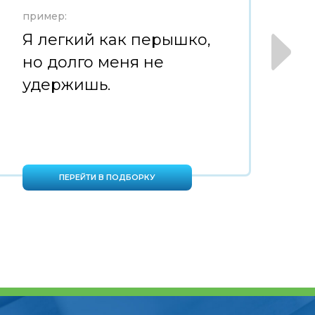
пример:
пр
Я легкий как перышко,
К
но долго меня не
с
удержишь.
т
де
ПЕРЕЙТИ В ПОДБОРКУ