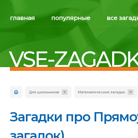
главная
популярные
все загад
VSE-ZAGADK
Для школьников
Математические загадки
Загадки про Прямо
загадок)