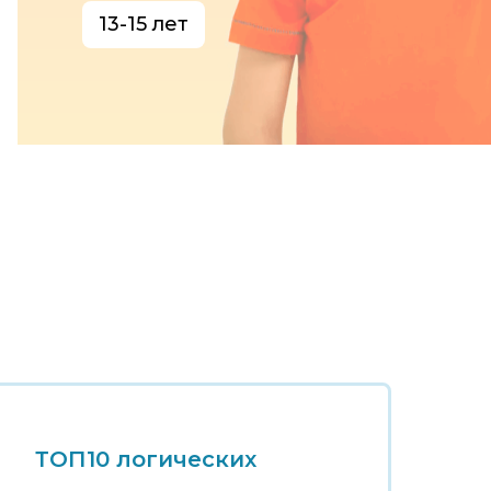
13-15 лет
ТОП10 логических
Т