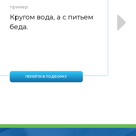
пример:
пр
Кругом вода, а с питьем
Д
беда.
в
г
ПЕРЕЙТИ В ПОДБОРКУ