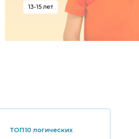
13-15 лет
ТОП10 логических
Т