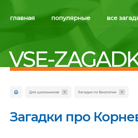
главная
популярные
все загад
VSE-ZAGADK
Для школьников
Загадки по биологии
Загадки про Корнев