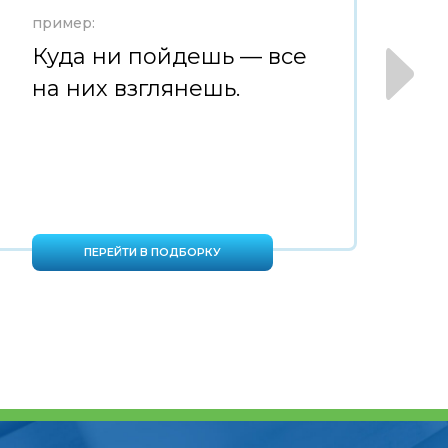
пример:
пр
Куда ни пойдешь — все
К
на них взглянешь.
ПЕРЕЙТИ В ПОДБОРКУ