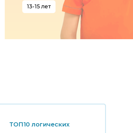
13-15 лет
ТОП10 логических
Т