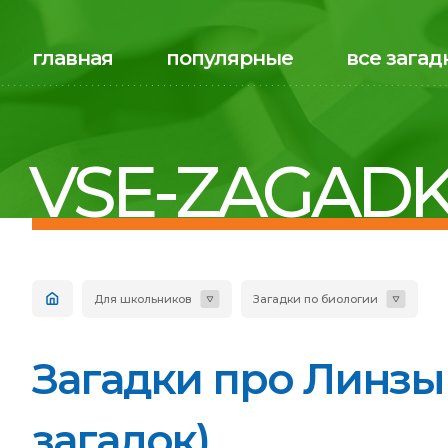
главная
популярные
все загад
VSE-ZAGADK
Для школьников
Загадки по биологии
Загадки про Линзы
загадок)