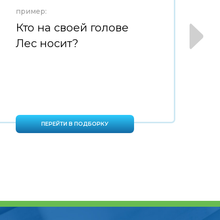
пример:
пр
Кто на своей голове
Н
Лес носит?
л
з
ПЕРЕЙТИ В ПОДБОРКУ