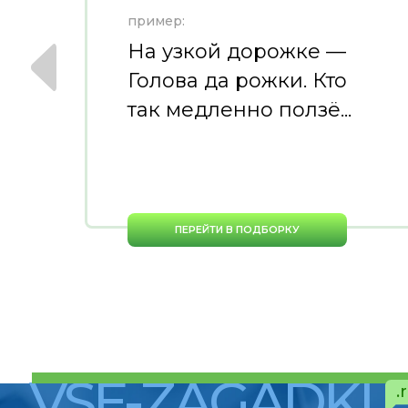
пример:
На узкой дорожке —
ь
Голова да рожки. Кто
так медленно ползё...
ПЕРЕЙТИ В ПОДБОРКУ
VSE-ZAGADKI
.