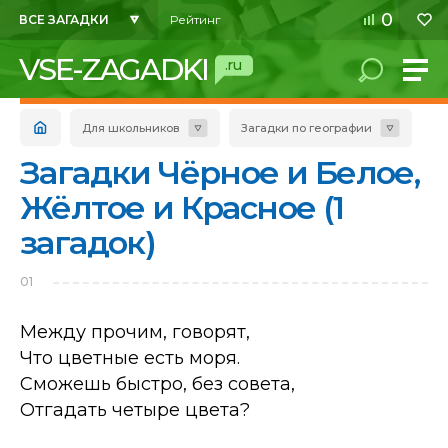
0
ВСЕ ЗАГАДКИ
Рейтинг
VSE-ZAGADKI
.ru
Для школьников
Загадки по географии
Загадки Чёрное и Белое,
Жёлтое и Красное (1
загадок)
01
Между прочим, говорят,
Что цветные есть моря.
Сможешь быстро, без совета,
Отгадать четыре цвета?