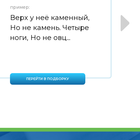
пример:
пр
Верх у неё каменный,
С
Но не камень. Четыре
н
ноги, Но не овц...
в
ПЕРЕЙТИ В ПОДБОРКУ