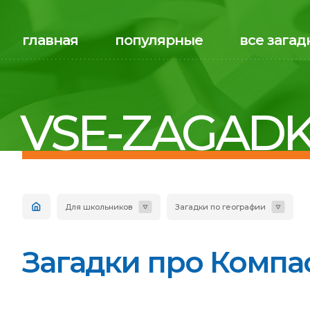
главная
популярные
все загад
VSE-ZAGADK
Для школьников
Загадки по географии
Загадки про Компас