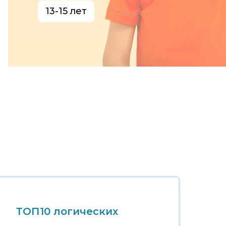
13-15 лет
ТОП10 логических
Т