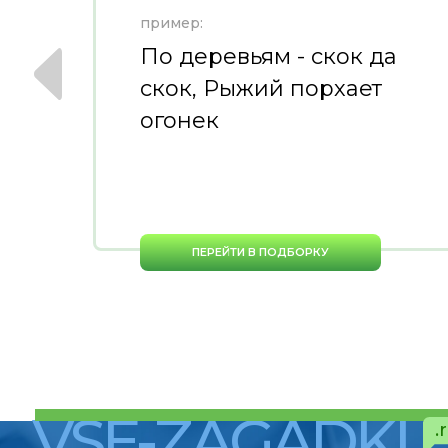
пример:
ю
По деревьям - скок да
скок, Рыжий порхает
огонек
ПЕРЕЙТИ В ПОДБОРКУ
VSE-ZAGADKI
.