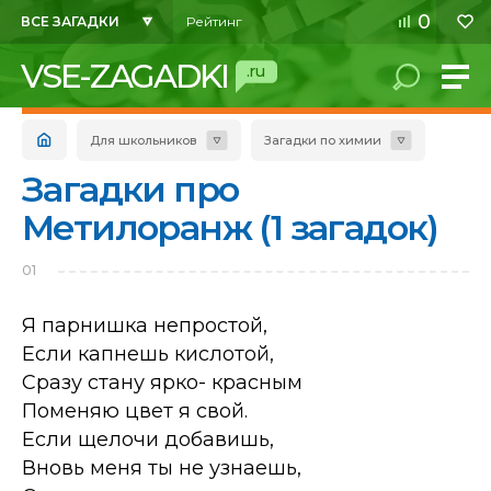
0
ВСЕ ЗАГАДКИ
Рейтинг
VSE-ZAGADKI
.ru
Для школьников
Загадки по химии
Загадки про
Метилоранж (1 загадок)
01
Я парнишка непростой,
Если капнешь кислотой,
Сразу стану ярко- красным
Поменяю цвет я свой.
Если щелочи добавишь,
Вновь меня ты не узнаешь,