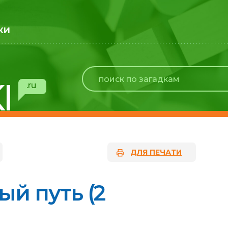
ки
I
.ru
ДЛЯ ПЕЧАТИ
й путь (2