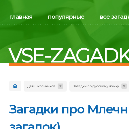
главная
популярные
все загад
VSE-ZAGADK
Для школьников
Загадки по русскому языку
Загадки про Млечны
загадок)