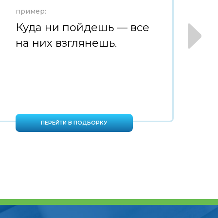
пример:
пр
Куда ни пойдешь — все
Ч
на них взглянешь.
м
ш
ПЕРЕЙТИ В ПОДБОРКУ