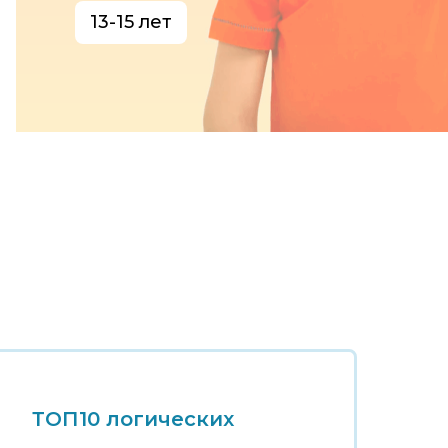
13-15 лет
ТОП10 логических
Т