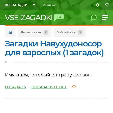
0
ВСЕ ЗАГАДКИ
Рейтинг
VSE-ZAGADKI
.ru
Для взрослых
Библейские
Загадки Навухудоносор
для взрослых (1 загадок)
01
Имя царя, который ел траву как вол.
ОТГАДАТЬ
ПОКАЗАТЬ ОТВЕТ