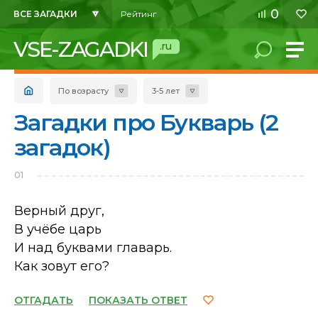
0
ВСЕ ЗАГАДКИ
Рейтинг
VSE-ZAGADKI
.ru
По возрасту
3-5 лет
Загадки про Букварь (2
загадок)
01
Верный друг,
В учёбе царь
И над буквами главарь.
Как зовут его?
ОТГАДАТЬ
ПОКАЗАТЬ ОТВЕТ