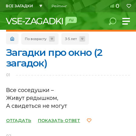
0
ВСЕ ЗАГАДКИ
Рейтинг
VSE-ZAGADKI
.ru
По возрасту
3-5 лет
Загадки про окно (2
загадок)
01
Все соседушки –
Живут рядышком,
А свидеться не могут
ОТГАДАТЬ
ПОКАЗАТЬ ОТВЕТ
02