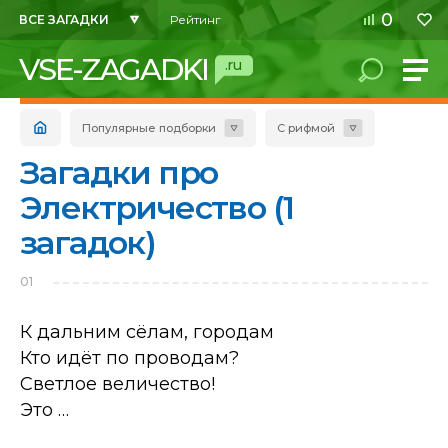
0
ВСЕ ЗАГАДКИ
Рейтинг
VSE-ZAGADKI
.ru
Популярные подборки
С рифмой
Загадки про
Электричество (1
загадок)
01
К дальним сёлам, городам
Кто идёт по проводам?
Светлое величество!
Это …