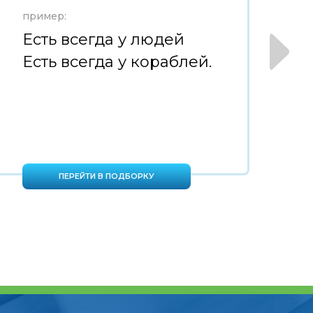
пример:
пр
Есть всегда у людей
Д
Есть всегда у кораблей.
в
г
ПЕРЕЙТИ В ПОДБОРКУ