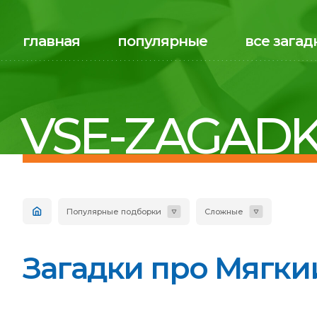
главная
популярные
все загад
VSE-ZAGADK
Популярные подборки
Сложные
Загадки про Мягкии