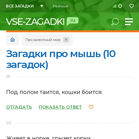
0
ВСЕ ЗАГАДКИ
Рейтинг
VSE-ZAGADKI
.ru
Про животный мир
Загадки про мышь (10
загадок)
01
Под полом таится, кошки боится.
ОТГАДАТЬ
ПОКАЗАТЬ ОТВЕТ
02
Живет в норке, грызет корки.