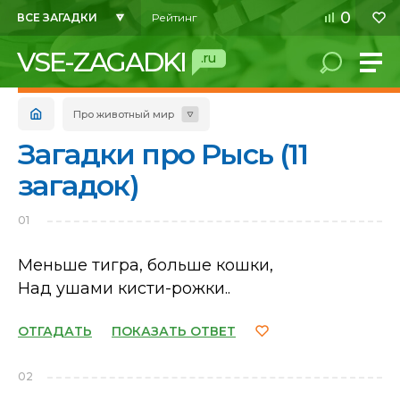
0
ВСЕ ЗАГАДКИ
Рейтинг
VSE-ZAGADKI
.ru
Про животный мир
Загадки про Рысь (11
загадок)
01
Меньше тигра, больше кошки,
Над ушами кисти-рожки..
ОТГАДАТЬ
ПОКАЗАТЬ ОТВЕТ
02