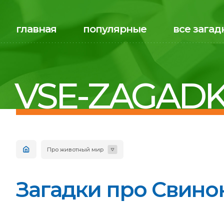
главная
популярные
все загад
VSE-ZAGADK
Про животный мир
Загадки про Свинок 