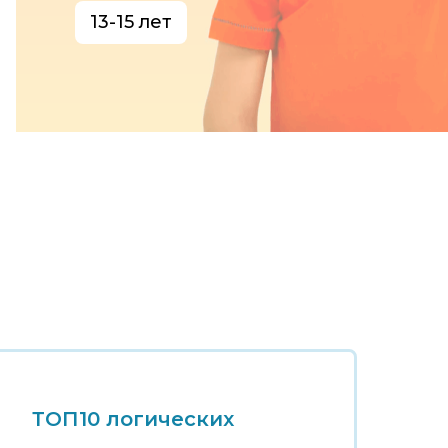
13-15 лет
ТОП10 логических
Т