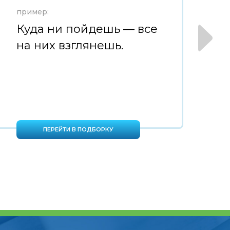
пример:
пр
Куда ни пойдешь — все
С
на них взглянешь.
н
в
ПЕРЕЙТИ В ПОДБОРКУ