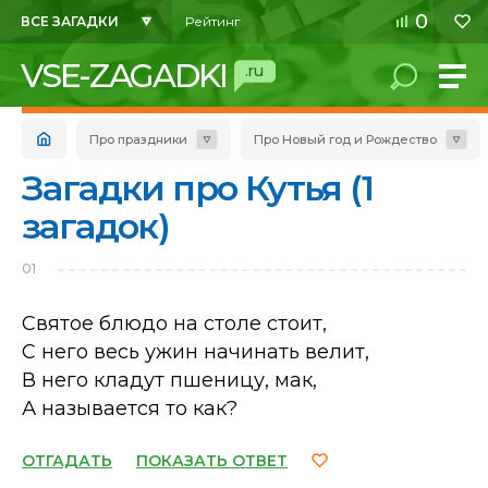
0
ВСЕ ЗАГАДКИ
Рейтинг
VSE-ZAGADKI
.ru
Про праздники
Про Новый год и Рождество
Загадки про Кутья (1
загадок)
01
Святое блюдо на столе стоит,
С него весь ужин начинать велит,
В него кладут пшеницу, мак,
А называется то как?
ОТГАДАТЬ
ПОКАЗАТЬ ОТВЕТ