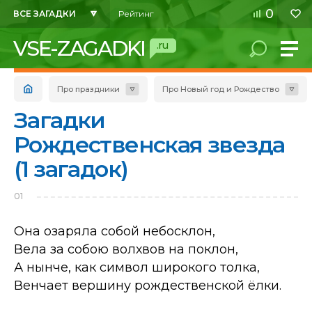
0
ВСЕ ЗАГАДКИ
Рейтинг
VSE-ZAGADKI
.ru
Про праздники
Про Новый год и Рождество
Загадки
Рождественская звезда
(1 загадок)
01
Она озаряла собой небосклон,
Вела за собою волхвов на поклон,
А нынче, как символ широкого толка,
Венчает вершину рождественской ёлки.