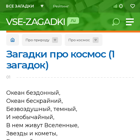
0
ВСЕ ЗАГАДКИ
Рейтинг
VSE-ZAGADKI
.ru
Про природу
Про космос
Загадки про космос (1
загадок)
01
Океан бездонный,
Океан бескрайний,
Безвоздушный, темный,
И необычайный,
В нем живут Вселенные,
Звезды и кометы,