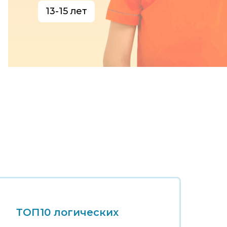
13-15 лет
ТОП10 логических
Т