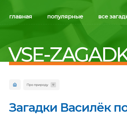
главная
популярные
все загад
VSE-ZAGADK
Про природу
Загадки Василёк по