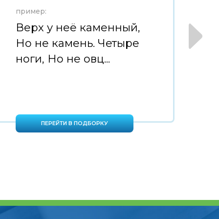
пример:
пр
Верх у неё каменный,
М
Но не камень. Четыре
н
ноги, Но не овц...
ПЕРЕЙТИ В ПОДБОРКУ