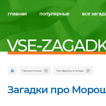
главная
популярные
все загад
VSE-ZAGADK
Про растения
Про фрукты и ягоды
Загадки про Морошк