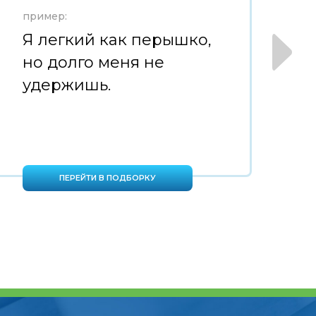
пример:
пр
Я легкий как перышко,
Ч
но долго меня не
м
удержишь.
ш
ПЕРЕЙТИ В ПОДБОРКУ