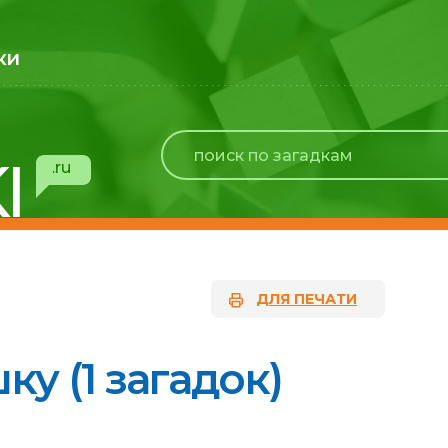
ки
I
.ru
ДЛЯ ПЕЧАТИ
у (1 загадок)