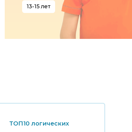
13-15 лет
ТОП10 логических
Т