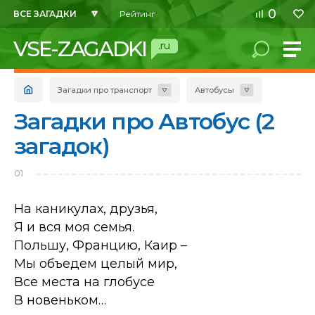
0
ВСЕ ЗАГАДКИ
Рейтинг
VSE-ZAGADKI
.ru
Загадки про транспорт
Автобусы
Загадки про Автобус (2
загадок)
01
На каникулах, друзья,
Я и вся моя семья.
Польшу, Францию, Каир –
Мы объедем целый мир,
Все места на глобусе
В новеньком…