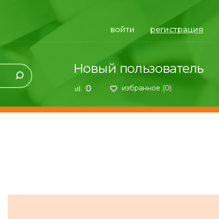
войти
регистрация
Новый пользователь
0
избранное (
0
)