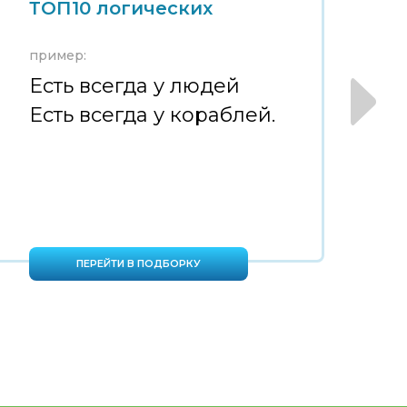
ТОП10 логических
Т
пример:
пр
Есть всегда у людей
М
Есть всегда у кораблей.
н
ПЕРЕЙТИ В ПОДБОРКУ