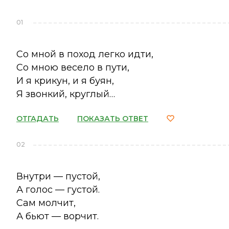
01
Со мной в поход легко идти,
Со мною весело в пути,
И я крикун, и я буян,
Я звонкий, круглый…
ОТГАДАТЬ
ПОКАЗАТЬ ОТВЕТ
02
Внутри — пустой,
А голос — густой.
Сам молчит,
А бьют — ворчит.