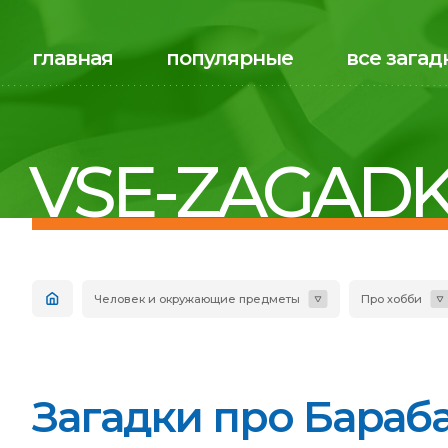
главная
популярные
все загад
VSE-ZAGADK
Человек и окружающие предметы
Про хобби
Загадки про Бараба