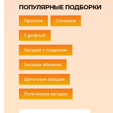
ПОПУЛЯРНЫЕ ПОДБОРКИ
Простые
Сложные
С рифмой
Загадки с подвохом
Загадки обманки
Шуточные загадки
Логические загадки