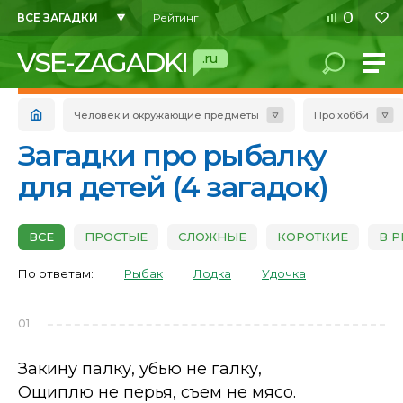
0
ВСЕ ЗАГАДКИ
Рейтинг
VSE-ZAGADKI
.ru
Человек и окружающие предметы
Про хобби
Загадки про рыбалку
для детей (4 загадок)
ВСЕ
ПРОСТЫЕ
СЛОЖНЫЕ
КОРОТКИЕ
В 
По ответам:
Рыбак
Лодка
Удочка
01
Закину палку, убью не галку,
Ощиплю не перья, съем не мясо.