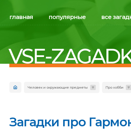
главная
популярные
все загад
VSE-ZAGADK
Человек и окружающие предметы
Про хобби
Загадки про Гармон