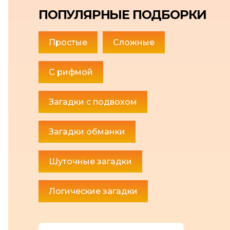
ПОПУЛЯРНЫЕ ПОДБОРКИ
Простые
Сложные
С рифмой
Загадки с подвохом
Загадки обманки
Шуточные загадки
Логические загадки