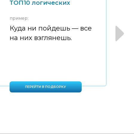
ТОП10 логических
Т
пример:
пр
Куда ни пойдешь — все
М
на них взглянешь.
н
ПЕРЕЙТИ В ПОДБОРКУ