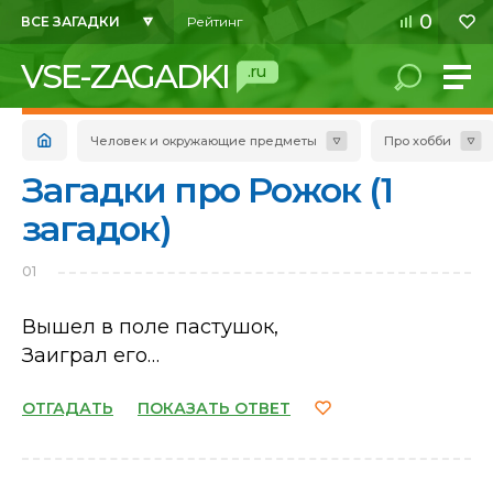
0
ВСЕ ЗАГАДКИ
Рейтинг
VSE-ZAGADKI
.ru
Человек и окружающие предметы
Про хобби
Загадки про Рожок (1
загадок)
01
Вышел в поле пастушок,
Заиграл его…
ОТГАДАТЬ
ПОКАЗАТЬ ОТВЕТ